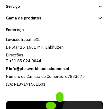
Serviço
Opções de pagamento
Gama de produtos
Expedição e entrega
Loja
Endereço
Devoluções e serviço
LuvasdetrabalhoXL
De Star 25, 1601 MH, Enkhuizen
Direcções
T +31 85 024 0044
E info@pluswerkhandschoenen.nl
Número da Câmara de Comércio: 67833675
IVA: NL87191561B01