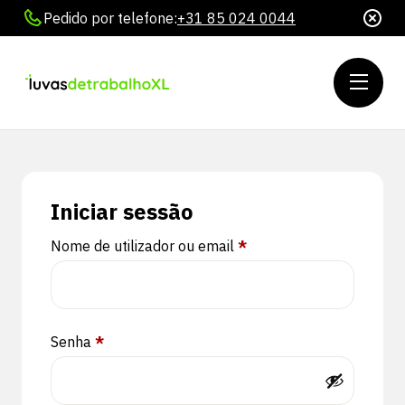
Pedido por telefone:
+31 85 024 0044
Iniciar sessão
Obrigatório
Nome de utilizador ou email
*
Obrigatório
Senha
*