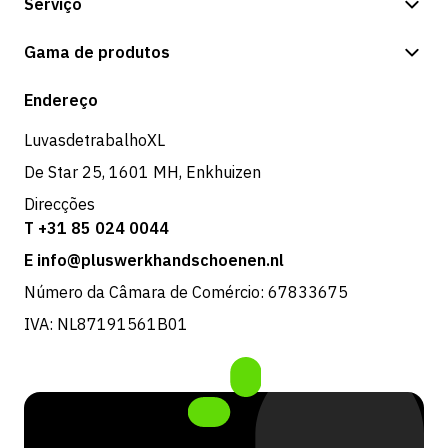
Serviço
Opções de pagamento
Gama de produtos
Expedição e entrega
Loja
Endereço
Devoluções e serviço
LuvasdetrabalhoXL
De Star 25, 1601 MH, Enkhuizen
Direcções
T +31 85 024 0044
E info@pluswerkhandschoenen.nl
Número da Câmara de Comércio: 67833675
IVA: NL87191561B01